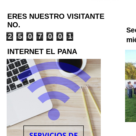
ERES NUESTRO VISITANTE
NO.
Se
2
5
0
7
0
0
1
mi
INTERNET EL PANA