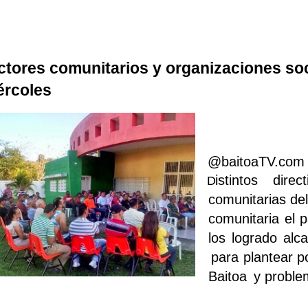
ctores comunitarios y organizaciones soc
ércoles
@baitoaTV.com 
istintos dire
D
comunitarias de
comunitaria el 
los logrado al
para plantear p
Baitoa
y proble