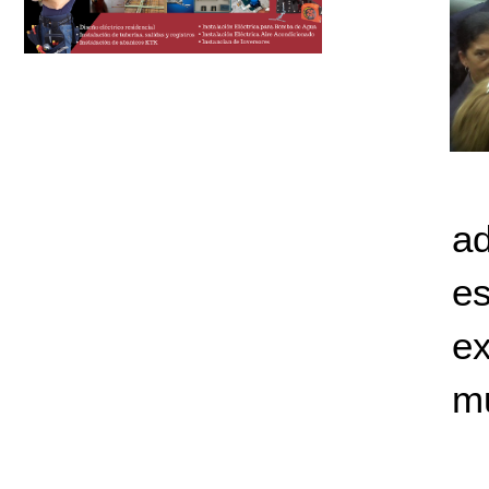
a
e
e
mu