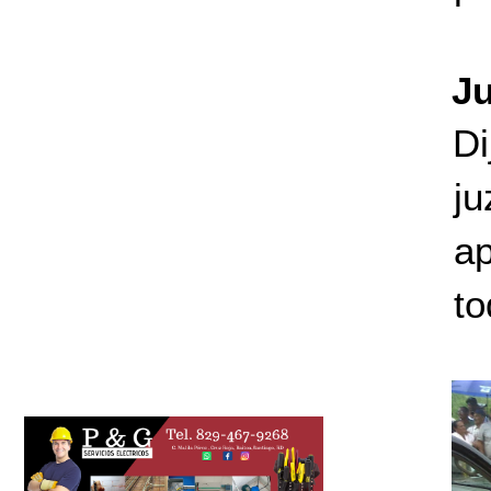
J
Di
j
ap
to