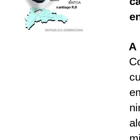
c
en
PUNTO DE ENCUENTRO DE GENERACIONES
A 
Co
cu
em
n
a
m