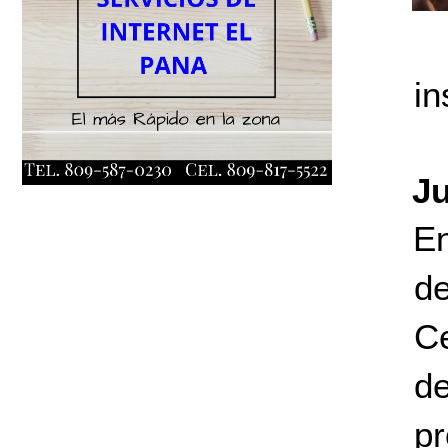
in
Ju
En
de
Ce
de
pr