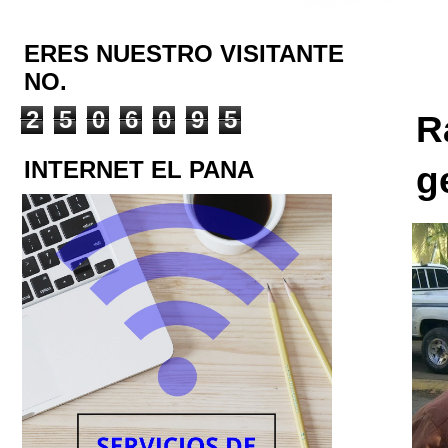
ERES NUESTRO VISITANTE
NO.
2
5
0
6
0
9
5
R
INTERNET EL PANA
g