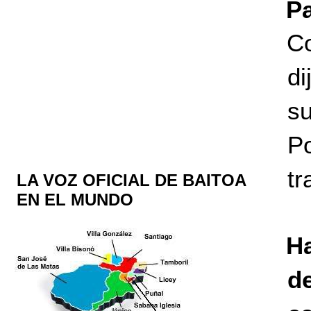
Pa
Co
di
su
P
tr
LA VOZ OFICIAL DE BAITOA
EN EL MUNDO
H
d