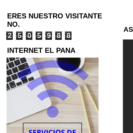
ERES NUESTRO VISITANTE
NO.
AS
2
5
0
5
9
8
8
INTERNET EL PANA