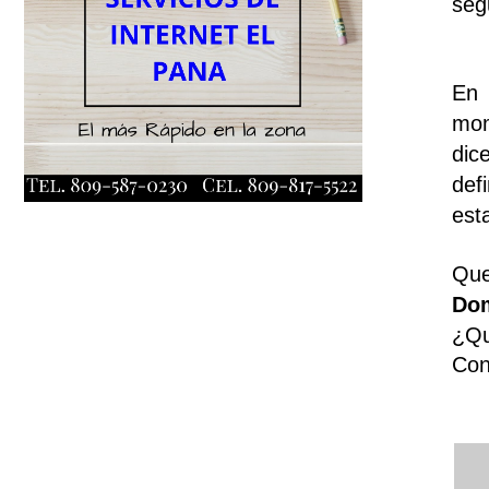
seg
En 
mom
dic
def
est
Que
Do
¿Qu
Cont