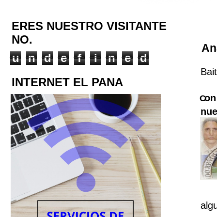
ERES NUESTRO VISITANTE
NO.
An
u
n
d
e
f
i
n
e
d
B
INTERNET EL PANA
on
C
nue
alg