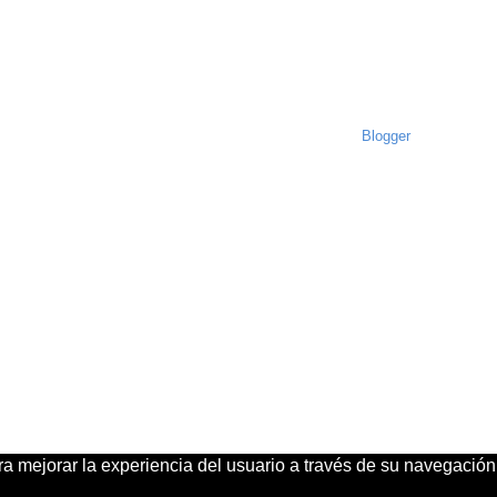
www.baitoaTV.com. Con tecnología de
Blogger
.
ra mejorar la experiencia del usuario a través de su navegació