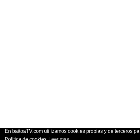
google.com, pub-1019249035442110, DIRECT, f08c47fec0942fa0
En baitoaTV.com utilizamos cookies propias y de terceros pa
Política de cookies
Leer mas