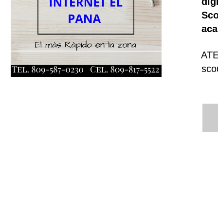
dig
Sco
aca
ATE
sco