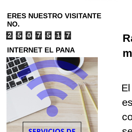
ERES NUESTRO VISITANTE
NO.
2
5
0
7
5
1
7
R
INTERNET EL PANA
m
E
es
co
se