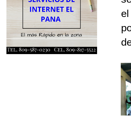
e
po
de