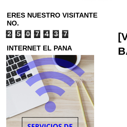
ERES NUESTRO VISITANTE
NO.
2
5
0
7
4
3
7
[
INTERNET EL PANA
B