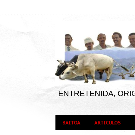
ENTRETENIDA, ORIG
BAITOA
ARTICULOS