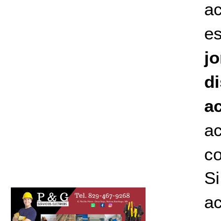
ac
es
j
d
a
a
c
S
ac