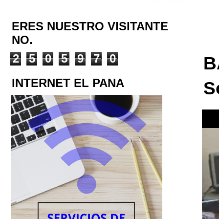
ERES NUESTRO VISITANTE
NO.
2
5
0
5
9
7
0
B
INTERNET EL PANA
S