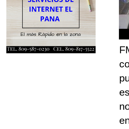
F
c
p
es
no
e