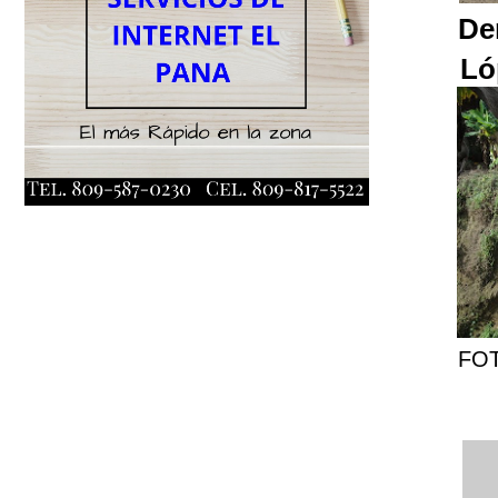
De
Ló
FOT