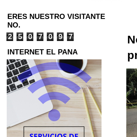
ERES NUESTRO VISITANTE
NO.
2
5
0
7
0
9
7
N
INTERNET EL PANA
p