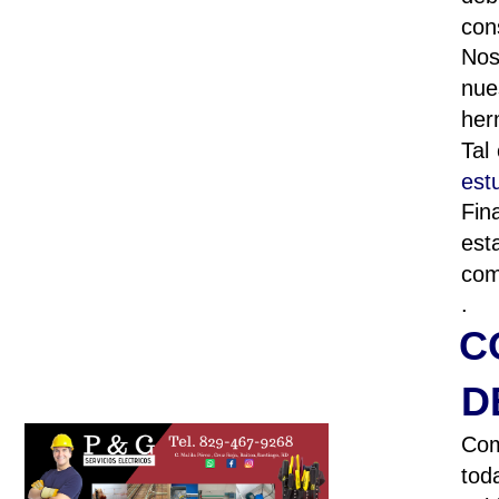
con
Nos
nue
her
Tal
est
Fin
est
com
.
C
D
Com
tod