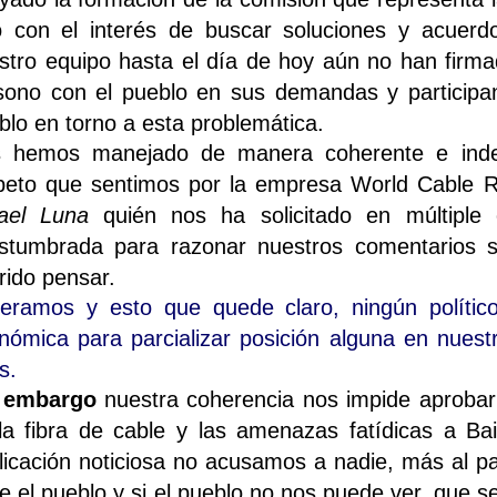
o con el interés de buscar soluciones y acue
stro equipo hasta el día de hoy aún no han firm
sono con el pueblo en sus demandas y participan
blo en torno a esta problemática.
 hemos manejado de manera coherente e indepe
peto que sentimos por la empresa World Cable R
ael Luna
quién nos ha solicitado en múltiple
stumbrada para razonar nuestros comentarios 
rido pensar.
teramos y esto que quede claro, ningún político
nómica para parcializar posición alguna en nuest
s.
 embargo
nuestra coherencia nos impide aprobar 
la fibra de cable y las amenazas fatídicas a B
licación noticiosa no acusamos a nadie, más al pa
e el pueblo y si el pueblo no nos puede ver, que s