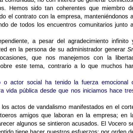
rdos. Hemos sido tan coherentes que miembro d
ado el contrato con la empresa, manteniéndonos a
do de todos los encuentros comunitarios junto a
ndiente, a pesar del agradecimiento infinito 
ed en la persona de su administrador generar
Sr
 ocasiones, que nos manejemos con la liberta
sobre este tema, contrario a lo que muchos ha
 o actor social ha tenido la fuerza emocional 
ra vida pública desde que nos iniciamos hace tre
los actos de vandalismo manifestados en el cort
aitoeros amigos que laboran en la empresa; en l
recer algunos se sintieron acusados. El Vocero s
entido tiene hacer nuestros esfuerzos; por orden d