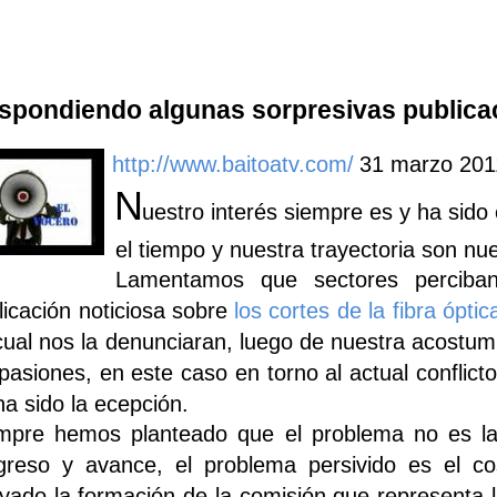
spondiendo algunas sorpresivas publicac
http://www.baitoatv.com/
31 marzo 201
N
uestro interés siempre es y ha sido
el tiempo y nuestra trayectoria son nue
Lamentamos que sectores perciban
licación noticiosa sobre
los cortes de la fibra ópti
 cual nos la denunciaran, luego de nuestra acostum
 pasiones, en este caso en torno al actual conflict
ha sido la ecepción.
mpre hemos planteado que el problema no es la d
greso y avance, el problema persivido es el co
yado la formación de la comisión que representa l