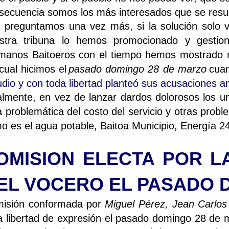
secuencia somos los más interesados que se resue
 preguntamos una vez más, si la solución solo vi
stra tribuna lo hemos promocionado y gestio
manos Baitoeros con el tiempo hemos mostrado nu
 cual hicimos
el
pasado domingo 28 de marzo
cua
udio y con toda libertad planteó sus acusaciones an
almente, en vez de lanzar dardos dolorosos los un
a problemática del costo del servicio y otras pro
o es el agua potable, Baitoa Municipio, Energía 2
OMISION ELECTA POR L
EL VOCERO EL PASADO D
isión conformada por
Miguel Pérez, Jean Carlos 
a libertad de expresión el pasado domingo 28 de m