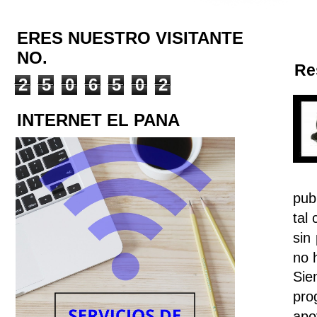
ERES NUESTRO VISITANTE
NO.
Re
2
5
0
6
5
0
2
INTERNET EL PANA
pub
tal
sin
no 
Sie
pro
apo