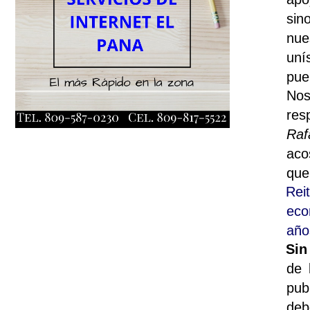
sin
nue
uní
pue
Nos
res
Raf
aco
que
Rei
eco
año
Sin
de 
pub
deb