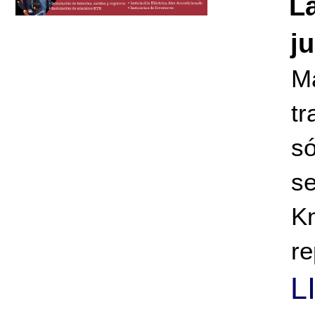
L
j
M
tr
s
s
K
re
L