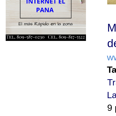
M
d
ww
T
T
La
9 