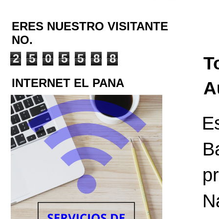
ERES NUESTRO VISITANTE
NO.
2
5
0
5
5
8
8
T
INTERNET EL PANA
A
Es
B
p
N