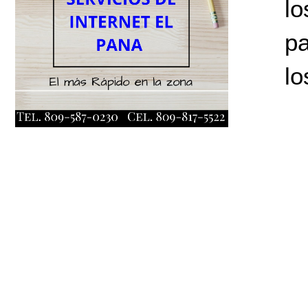
lo
pa