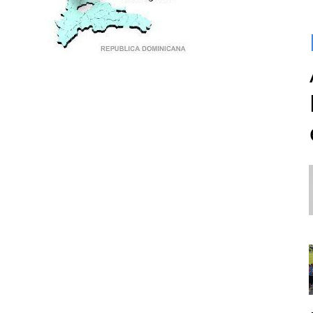
PUNTO DE ENCUENTRO DE GENERACIONES