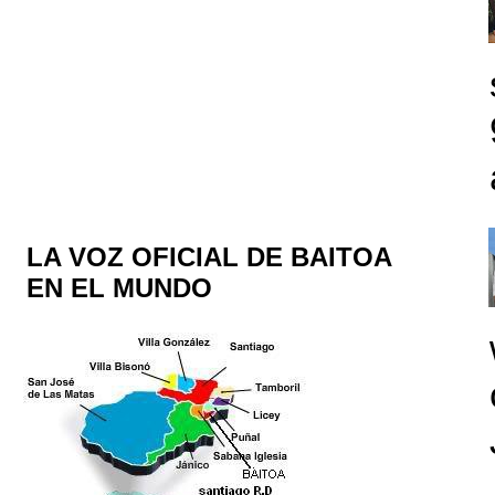
LA VOZ OFICIAL DE BAITOA
EN EL MUNDO