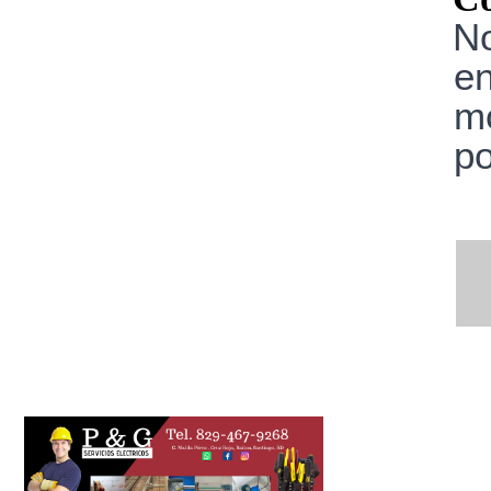
No
e
m
po