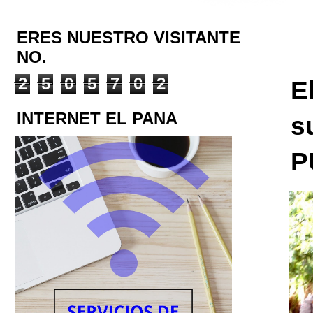
ERES NUESTRO VISITANTE
NO.
2
5
0
5
7
0
2
E
INTERNET EL PANA
s
P