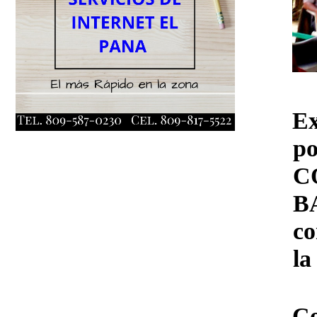
Ex
p
C
BA
co
la
Co