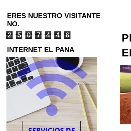
ERES NUESTRO VISITANTE
NO.
2
5
0
7
4
4
6
P
INTERNET EL PANA
E