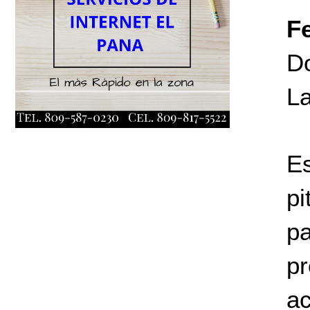
F
Do
L
E
pi
p
p
ac