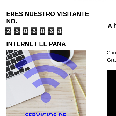
ERES NUESTRO VISITANTE
NO.
A 
2
5
0
6
8
6
8
INTERNET EL PANA
Cont
Gra