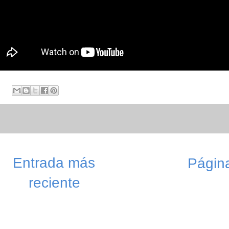
Entrada más
Página
reciente