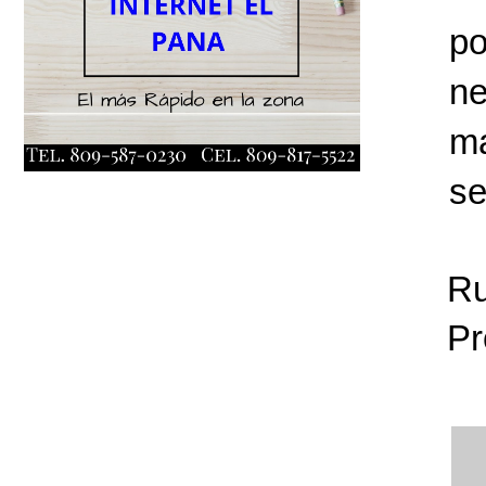
po
n
ma
se
Ru
Pr