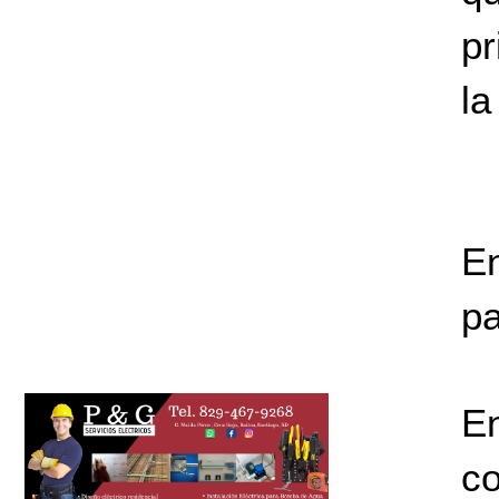
pr
la
En
pa
E
co