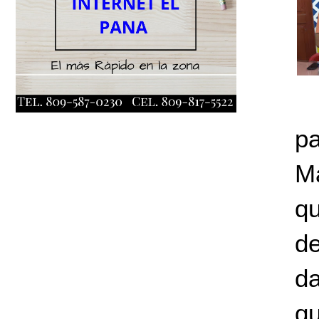
p
M
qu
de
da
q