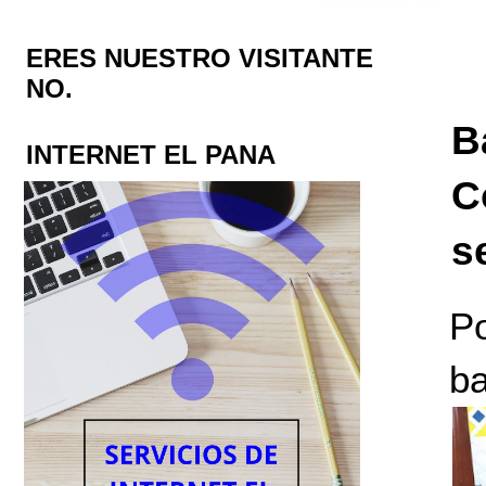
ERES NUESTRO VISITANTE
NO.
B
INTERNET EL PANA
C
s
P
b