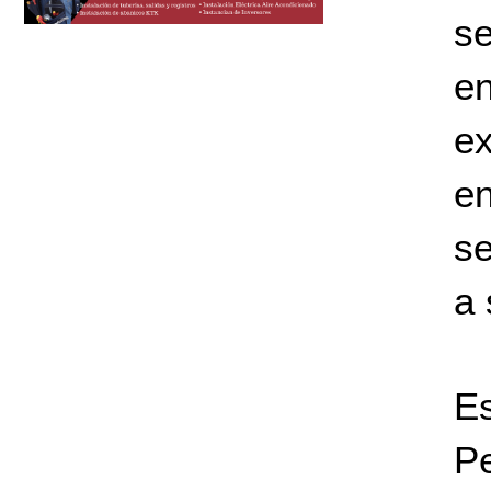
se
e
e
en
se
a 
Es
P