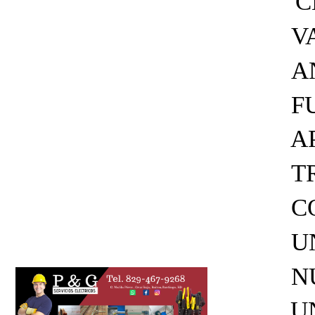
C
V
A
F
A
T
C
U
N
U