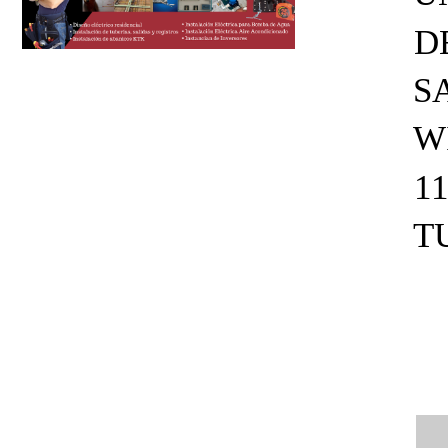
D
S
W
1
T