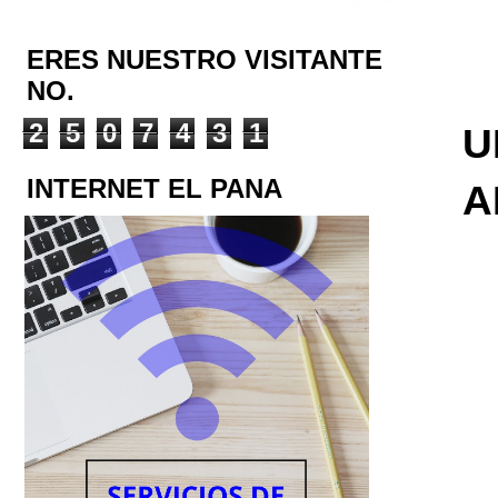
ERES NUESTRO VISITANTE
NO.
2
5
0
7
4
3
1
U
INTERNET EL PANA
A