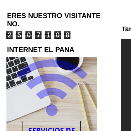
ERES NUESTRO VISITANTE
NO.
Ta
2
5
0
7
1
0
8
INTERNET EL PANA