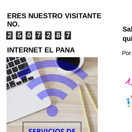
ERES NUESTRO VISITANTE
NO.
Sa
2
5
0
7
2
8
7
qu
INTERNET EL PANA
Por