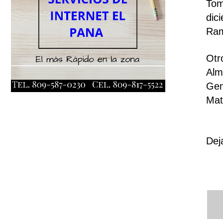
Tom
dic
Ram
Otr
Alm
Gen
Mat
Dej