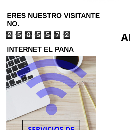
ERES NUESTRO VISITANTE
NO.
2
5
0
5
5
7
2
A
INTERNET EL PANA