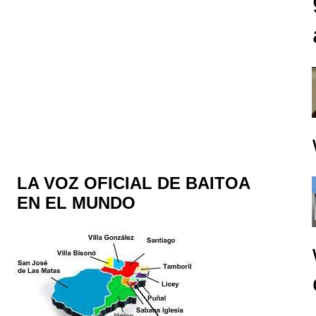
LA VOZ OFICIAL DE BAITOA
EN EL MUNDO