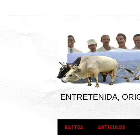
ENTRETENIDA, ORIG
BAITOA
ARTICULOS