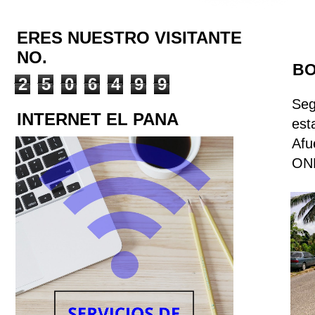
ERES NUESTRO VISITANTE
NO.
BO
2
5
0
6
4
9
9
Seg
INTERNET EL PANA
est
Afu
ONL