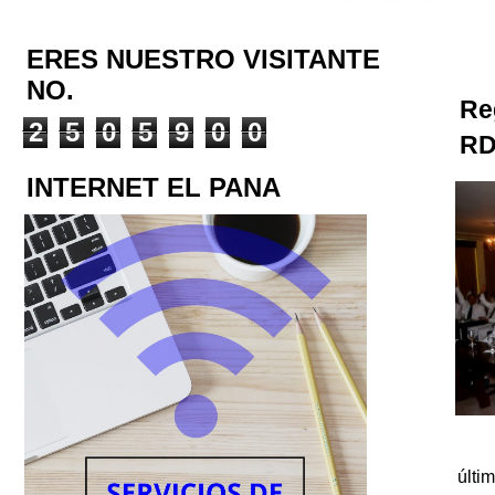
ERES NUESTRO VISITANTE
NO.
Re
2
5
0
5
9
0
0
RD
INTERNET EL PANA
últi