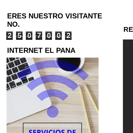
ERES NUESTRO VISITANTE
NO.
RE
2
5
0
7
0
0
2
INTERNET EL PANA